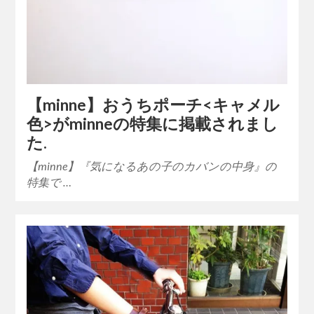
【minne】おうちポーチ<キャメル
色>がminneの特集に掲載されまし
た.
【minne】『気になるあの子のカバンの中身』の
特集で …